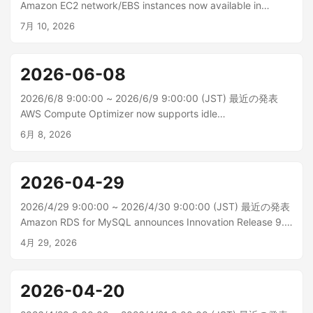
Amazon EC2 network/EBS instances now available in
additional regions 本日より、Amazon Elastic Compute
7月 10, 2026
Cloud (Amazon EC2) の R8in、R8ib、R8iB、R8iD、および
R8iDB インスタンスが AWS ア...
2026-06-08
2026/6/8 9:00:00 ~ 2026/6/9 9:00:00 (JST) 最近の発表
AWS Compute Optimizer now supports idle
recommendations for six additional resource types AWS
6月 8, 2026
Compute Optimizer は、Amazon DynamoDB でプロビジョ
ニングされたテーブル、Amazon ElastiCache (Redis と
Valkey)、A...
2026-04-29
2026/4/29 9:00:00 ~ 2026/4/30 9:00:00 (JST) 最近の発表
Amazon RDS for MySQL announces Innovation Release 9.6
in Amazon RDS Database Preview Environment Amazon
4月 29, 2026
RDS for MySQL は、Amazon RDS データベースプレビュー
環境でコミュニティ MySQL イノベーションリリース...
2026-04-20