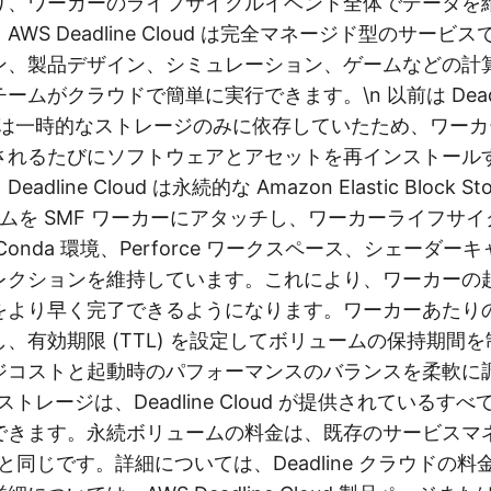
り、ワーカーのライフサイクルイベント全体でデータを
WS Deadline Cloud は完全マネージド型のサービ
ン、製品デザイン、シミュレーション、ゲームなどの計
ムがクラウドで簡単に実行できます。\n 以前は Deadlin
カーは一時的なストレージのみに依存していたため、ワー
されるたびにソフトウェアとアセットを再インストール
line Cloud は永続的な Amazon Elastic Block Sto
ュームを SMF ワーカーにアタッチし、ワーカーライフサ
Conda 環境、Perforce ワークスペース、シェーダー
レクションを維持しています。これにより、ワーカーの
をより早く完了できるようになります。ワーカーあたり
、有効期限 (TTL) を設定してボリュームの保持期間
ジコストと起動時のパフォーマンスのバランスを柔軟に
ストレージは、Deadline Cloud が提供されているすべて
できます。永続ボリュームの料金は、既存のサービスマ
価格と同じです。詳細については、Deadline クラウドの