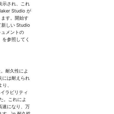
表示され、これ
 Studio が
きます。開始す
しい Studio
ドキュメントの
」を参照してく
ました。耐久性によ
失には耐えられ
により、
アベイラビリティ
た。これによ
高速になり、万
す。\n 耐久性