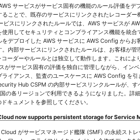
の AWS サービスがサービス固有の機能のルール評価を
することで、既存のサービスにリンクされたレコーダー
ービスにリンクされたルールでは、AWS サービスが AWS C
を使用してセキュリティとコンプライアンス機能を統合
デプロイした AWS サービスに AWS Config から
す。内部サービスにリンクされたルールは、お客様が管
fig レコーダーやルールとは独立して動作します。これに
ービスがサービス固有の評価を独自に管理しながら、イン
ライアンス、監査のユースケースに AWS Config を
Security Hub CSPM の内部サービスリンクルールが
d、中国の各リージョンで利用できるようになりました。詳
ig のドキュメントを参照してください。
loud now supports persistent storage for Service 
line Cloud がサービスマネージド艦隊 (SMF) の永続ス