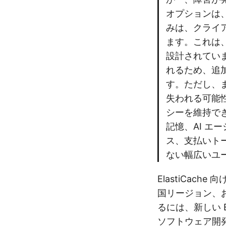
オプションは
みは、クライア
ます。これは
設計されてい
れるため、追
す。ただし、ま
失われる可能
シーを維持できま
記憶、AI エ
ス、支払いト
ない幅広いユ
ElastiCach
国リージョン、およ
るには、新しい E
ソフトウェア開発キ