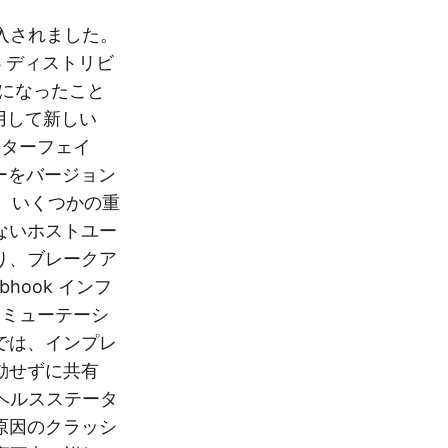
が導入されました。
 EKS ディストリビ
ようになったこと
用して新しい
ンターフェイ
スターをバージョン
では、いくつかの重
ないホストユー
り、ブレークア
ook インフ
スミューテーシ
では、インプレ
動せずに共有
ヘルスステータ
原因のクラッシ