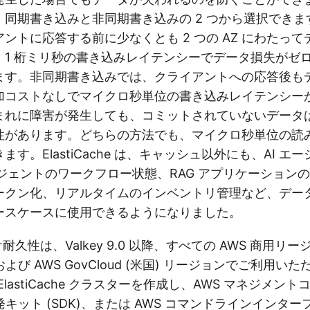
、同期書き込みと非同期書き込みの 2 つから選択できま
ントに応答する前に少なくとも 2 つの AZ にわたっ
、1 桁ミリ秒の書き込みレイテンシーでデータ損失がゼ
ます。非同期書き込みでは、クライアントへの応答後も
加コストなしでマイクロ秒単位の書き込みレイテンシー
れに障害が発生しても、コミットされていないデータは最
性があります。どちらの方法でも、マイクロ秒単位の読
す。ElastiCache は、キャッシュ以外にも、AI エ
ージェントのワークフロー状態、RAG アプリケーション
ークン化、リアルタイムのインベントリ管理など、デー
ースケースに使用できるようになりました。
e 向け耐久性は、Valkey 9.0 以降、すべての AWS 商用リ
び AWS GovCloud (米国) リージョンでご利用い
lastiCache クラスターを作成し、AWS マネジメント
ット (SDK)、または AWS コマンドラインインターフェイ