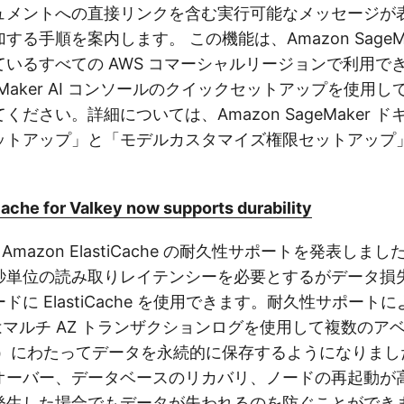
ュメントへの直接リンクを含む実行可能なメッセージが
る手順を案内します。 この機能は、Amazon SageMaker
いるすべての AWS コマーシャルリージョンで利用で
Maker AI コンソールのクイックセットアップを使用して新
ください。詳細については、Amazon SageMaker 
ットアップ」と「モデルカスタマイズ権限セットアップ
ache for Valkey now supports durability
 Amazon ElastiCache の耐久性サポートを発表し
秒単位の読み取りレイテンシーを必要とするがデータ損
ドに ElastiCache を使用できます。耐久性サポート
che はマルチ AZ トランザクションログを使用して複数の
Z）にわたってデータを永続的に保存するようになりまし
オーバー、データベースのリカバリ、ノードの再起動が
発生した場合でもデータが失われるのを防ぐことができま