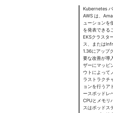
Kubernet
AWS は、Amazo
ューションを使用
を発表できる
EKSクラスタ
ス、またはInf
1.36にアップ
要な改善が導
ザーにマッピ
ウトによってノ
ラストラクチャ
ョンを行うア
ースポッドレ
CPUとメモ
スはポッドス