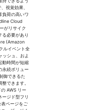
維持できるよう
スで、視覚効果、
算負荷の高いワ
e Cloud
カーがリサイク
する必要があり
re (Amazon
イクルイベント全
キャッシュ、およ
起動時間が短縮
の永続ボリュー
を制御できるた
調整できます。
の AWS リー
ネージド型フリ
料金表ページをご