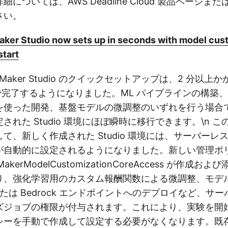
については、AWS Deadline Cloud 製品ページま
さい。
er Studio now sets up in seconds with model cus
start
ageMaker Studio のクイックセットアップは、2 分以
満で完了するようになりました。ML パイプラインの構築
を使った開発、基盤モデルの微調整のいずれを行う場合
された Studio 環境にほぼ瞬時に移行できます。\n 
て、新しく作成された Studio 環境には、サーバーレ
が自動的に設定されるようになりました。新しい管理ポ
MakerModelCustomizationCoreAccess が作成
り、強化学習用のカスタム報酬関数による微調整、モデ
r または Bedrock エンドポイントへのデプロイなど、
ズジョブの権限が付与されます。これにより、実験を開始す
ーを手動で作成して設定する必要がなくなります。既存の S