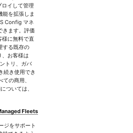
デプロイして管理
機能を拡張しま
onfig マネ
できます。評価
お客様に無料で直
理する既存の
より、お客様は
ベントリ、ガバ
引き続き使用でき
、すべての商用、
細については、
Managed Fleets
トレージをサポート