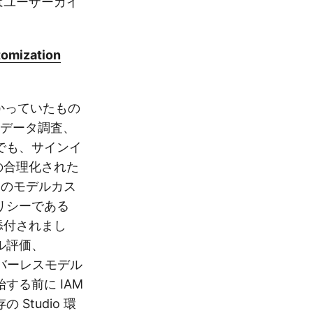
たはユーザーガイ
tomization
上かかっていたもの
、データ調査、
でも、サインイ
この合理化された
スのモデルカス
リシーである
および添付されまし
ル評価、
サーバーレスモデル
る前に IAM
tudio 環