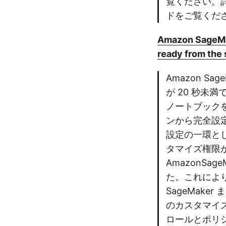
覧ください。詳細
ドをご覧くだ
Amazon SageMak
ready from the 
Amazon S
が 20 秒未
ノートブック
ンから完全設定
設定の一環とし
タマイズ権限
AmazonSage
た。これによ
SageMake
のカスタマイ
ロールとポリシ