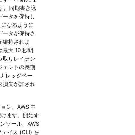
す。同期書き込
てデータを保持し
ロになるように
データが保持さ
が維持されま
大 10 秒間
み取りレイテン
ージェントの長期
のナレッジベー
タ損失が許され
ージョン、AWS 中
ただけます。開始す
コンソール、AWS
ス (CLI) を