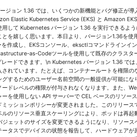
es バージョン 1.36 では、いくつかの新機能とバグ修正
n Elastic Kubernetes Service (EKS) と Amazon
して Kubernetes バージョン 1.36 を実行できる
ことを嬉しく思います。本日より、バージョン1.36を使
ーを作成し、EKSコンソール、eksctlコマンドラインイ
rastructure-as-Codeツールを使用して既存のクラ
グレードできます。\n Kubernetes バージョン 1.36 
入されています。たとえば、コンテナールートを権限の
ングするためのユーザー名前空間の一般提供が可能にな
ードレベルの権限が付与されなくなります。また、Webh
ーを使用しない API サーバーで CEL ベースのリソー
ドミッションポリシーが変更されました。このリリース
ベルのリソース垂直スケーリングにより、ポッドは再起
リバジェットのサイズを変更できるようになり、リソース
テータスでデバイスの状態を報告して、ハードウェアが