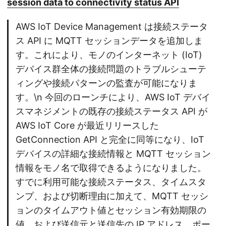
session data to connectivity status API
AWS IoT Device Management は接続ステータ
ス API に MQTT セッションデータを追加しま
す。これにより、モノのインターネット (IoT)
デバイス群全体の接続問題のトラブルシューテ
ィングや接続パターンの監査が可能になりま
す。\n 今回のローンチにより、AWS IoT デバイ
スマネジメントの既存の接続ステータス API が
AWS IoT Core が最近リリースした
GetConnection API と完全に同等になり、IoT
デバイスの詳細な接続情報と MQTT セッション
情報をモノ名で取得できるようになりました。
すでに利用可能な接続ステータス、タイムスタ
ンプ、および切断理由に加えて、MQTT セッシ
ョンのタイムアウト値とセッション有効期限の
値、および送信元と送信先の IP アドレス、ポー