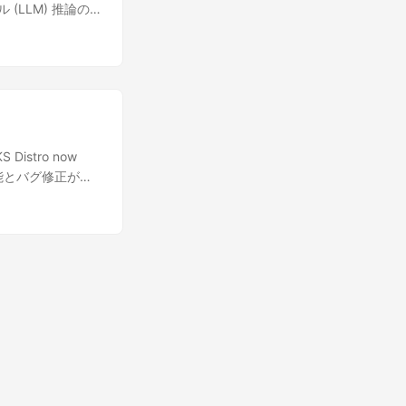
デル (LLM) 推論の 2
S Distro now
かの新機能とバグ修正が導