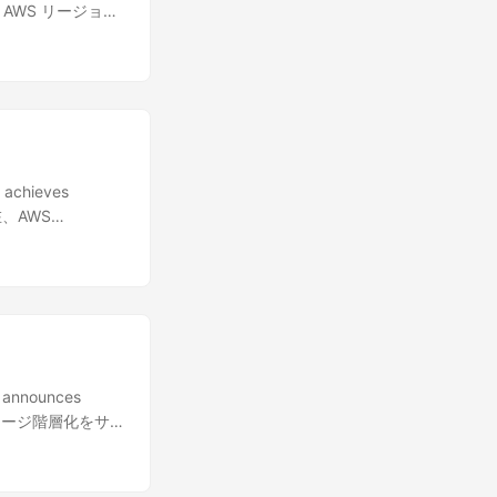
 つの AWS リージョン
 achieves
現在、AWS
gh 認定サービスとな
 announces
トなストレージ階層化をサ