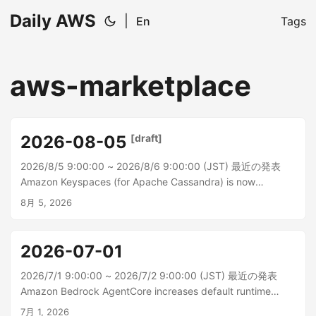
Daily AWS
|
En
Tags
aws-marketplace
2026-08-05
[draft]
2026/8/5 9:00:00 ~ 2026/8/6 9:00:00 (JST) 最近の発表
Amazon Keyspaces (for Apache Cassandra) is now
available in the Canada West (Calgary) Region (ca-west-1)
8月 5, 2026
Amazon Keyspaces（Apache Cassandra用）がカナダ西部
（カルガリー）リージ...
2026-07-01
2026/7/1 9:00:00 ~ 2026/7/2 9:00:00 (JST) 最近の発表
Amazon Bedrock AgentCore increases default runtime
quota limits Amazon Bedrock AgentCore はデフォルトのラ
7月 1, 2026