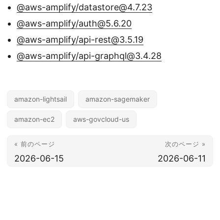
@aws-amplify/datastore@4.7.23
@aws-amplify/auth@5.6.20
@aws-amplify/api-rest@3.5.19
@aws-amplify/api-graphql@3.4.28
amazon-lightsail
amazon-sagemaker
amazon-ec2
aws-govcloud-us
« 前のページ
次のページ »
2026-06-15
2026-06-11