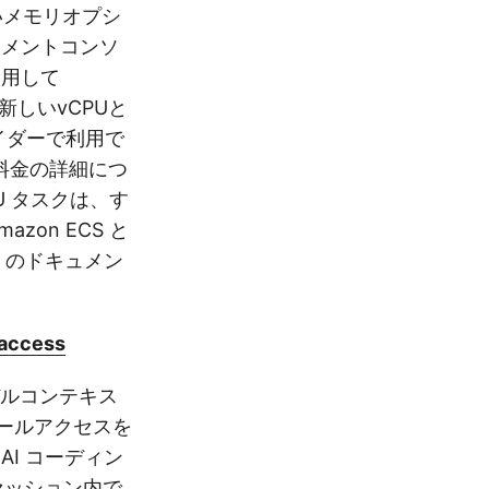
いメモリオプシ
ネジメントコンソ
使用して
新しいvCPUと
バイダーで利用で
料金の詳細につ
PU タスクは、す
azon ECS と
S のドキュメン
 access
デルコンテキス
ールアクセスを
 AI コーディン
セッション内で