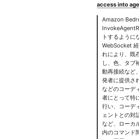
access into ag
Amazon Bed
InvokeAge
トするように
WebSock
れにより、既存の 
し、色、タブ補
動再接続など、
発者に提供されま
などのコーディ
者にとって特
行い、コーディ
ェントとの対
など、ローカ
内のコマンド