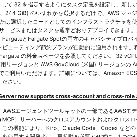
値として 32 を指定するようにタスク定義を設定し、新し
20、244 GiB) のいずれかを選択するだけで、AWS マ
、または選択したコードとしてのインフラストラクチャを
ECS サービスまたはタスクを通常どおりデプロイできます。
argateとFargate Spotの両方のキャパシティプロ
ンピューティング節約プランが自動的に適用されます。
Fargate の料金表ページを参照してください。 32 vC
用リージョンと AWS GovCloud (米国) リージョンの Am
ate でご利用いただけます。詳細については、Amazon EC
ください。
rver now supports cross-account and cross-role
、AWSエージェントツールキットの一部であるAWSモ
（MCP）サーバーへのクロスアカウントおよびクロスロ
の機能により、Kiro、Claude Code、Codex などの
トを使用する開発者は、再起動を必要とせずに、1 つの