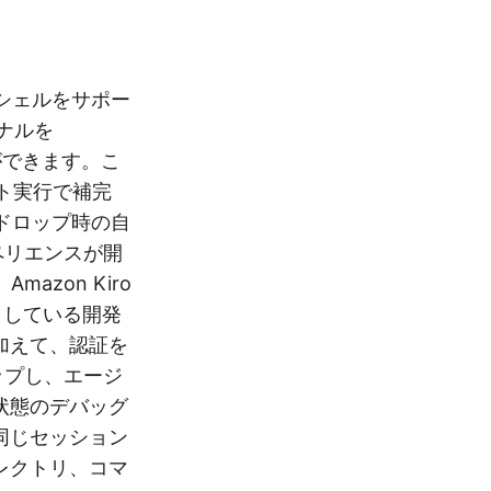
ティブシェルをサポー
ナルを
ができます。こ
ョット実行で補完
クドロップ時の自
ペリエンスが開
azon Kiro
ストしている開発
加えて、認証を
ップし、エージ
状態のデバッグ
同じセッション
レクトリ、コマ