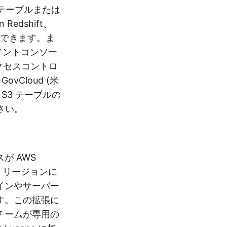
 テーブルまたは
Redshift、
統合できます。ま
ネジメントコンソー
なアクセスコントロ
ovCloud (米
S3 テーブルの
さい。
スが AWS
oud リージョンに
インやサーバー
す。この拡張に
チームが専用の