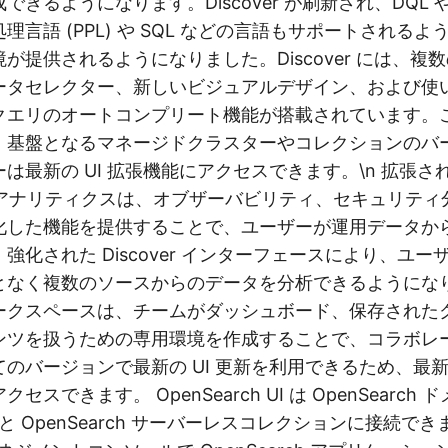
きるようになります。Discover が刷新され、DQL や L
理言語 (PPL) や SQL などの言語もサポートされる
が提供されるようになりました。Discover には、複
ータセレクター、新しいビジュアルデザイン、および使
クエリのオートコンプリート機能が搭載されています。
、基盤となるマネージドクラスターやコレクションのバ
は最新の UI 拡張機能にアクセスできます。\n 拡張さ
rch アナリティクスは、オブザーバビリティ、セキュリテ
化した機能を提供することで、ユーザーが運用データか
強化された Discover インターフェースにより、ユ
となく複数のソースからのデータを分析できるようにな
ークスペースは、チームがダッシュボード、保存された
ンツを扱うための専用環境を作成することで、コラボレ
のバージョンで最新の UI 更新を利用できるため、最
スできます。 OpenSearch UI は OpenSearch 
上) と OpenSearch サーバーレスコレクションに接続