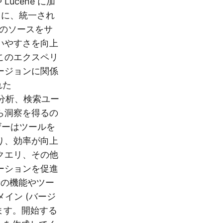
ucene に加
ように、統一され
数のソースをサ
いやすさを向上
このエクスペリ
ージョンに関係
れた
ィ分析、検索ユー
ら洞察を得るの
ーザーはツールを
り、効率が向上
クエリ、その他
ーションを促進
新の機能やツー
ドメイン (バージ
できます。開始する