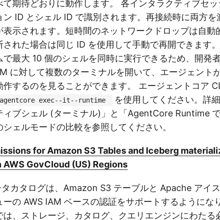
べて期待どおりに動作します。 各インタラクティブセッ
ン ID とシェル ID で識別されます。再接続時に両方
が表示されます。短時間のネットワークドロップは自動
された場合は同じ ID を使用して手動で再開できます。
で最大 10 個のシェルを同時に実行できるため、開発
roVM に対して複数のターミナルを開いて、エージェント
動作するのを見ることができます。
エージェントコア C
を使用してください。詳
agentcore exec--it--runtime
ブシェル (ターミナル)」と「AgentCore Runtime
のシェルモードの比較を参照してください。
issions for Amazon S3 Tables and Iceberg materiali
in AWS GovCloud (US) Regions
 データカタログは、Amazon S3 テーブルと Apache 
ーの AWS IAM ベースの認証をサポートするようにな
では、ストレージ、カタログ、クエリエンジンにわたる