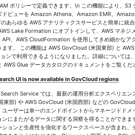
の IAM ポリシーで定義できます。\n この機能により、S3
ューを Amazon Athena、Amazon EMR、Amazon 
e などのあらゆる AWS アナリティクスサービスと簡単に
WS Lake Formation にオプトインして、AWS マ
I、API、AWS CloudFormation を使用してきめ細か
。 この機能は AWS GovCloud (米国東部) と AWS G
ジョンで利用できるようになりました。詳細については、
 AWS Glue データカタログのドキュメントをご覧くだ
rch UI is now available in GovCloud regions
enSearch Service では、最新の運用分析エクスペリエン
(米国東部) や AWS GovCloud (米国西部) などの GovCl
、ユーザーは単一のエンドポイントからマネージドドメ
ョンにまたがるデータに関する洞察を得ることができま
ーションと生産性を強化するワークスペースが含まれ、