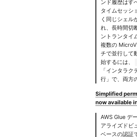
ンド履歴はす
タイムセッショ
く同じシェル
れ、長時間切断
ントランタイム
複数の Mic
チで並行して
始するには、
「インタラクティ
行」で、両方
Simplified perm
now available 
AWS Glue
アライズドビュ
ベースの認証