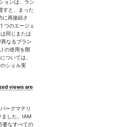
ションは、ラン
を渡すと、まった
的に再接続さ
1 つのエージェ
者は同じまたは
が異なるブラン
LI の使用を開
細については、
 でのシェル実
zed views are
アイスバーグマテリ
りました。IAM
必要なすべての