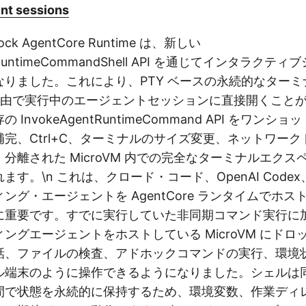
ent sessions
rock AgentCore Runtime は、新しい
ntRuntimeCommandShell API を通じてインタラク
なりました。これにより、PTY ベースの永続的なターミ
et 経由で実行中のエージェントセッションに直接開くこと
InvokeAgentRuntimeCommand API をワンシ
完、Ctrl+C、ターミナルのサイズ変更、ネットワー
分離された MicroVM 内での完全なターミナルエクス
す。\n これは、クロード・コード、OpenAI Codex、Am
ング・エージェントを AgentCore ランタイムでホ
に重要です。すでに実行していた非同期コマンド実行に
ングエージェントをホストしている MicroVM にドロ
話、ファイルの検査、アドホックコマンドの実行、環境
ル端末のように操作できるようになりました。シェルは
間で状態を永続的に保持するため、環境変数、作業ディ