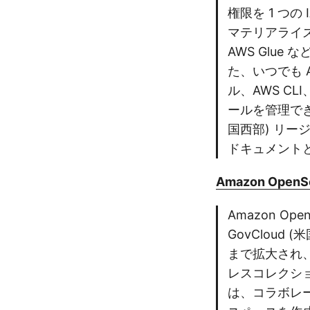
権限を 1 つ
マテリアライズドビ
AWS Glu
た、いつでも A
ル、AWS CL
ールを管理できます
国西部) リー
ドキュメントと
Amazon OpenSea
Amazon Op
GovCloud 
まで拡大され
レスコレクシ
は、コラボレ