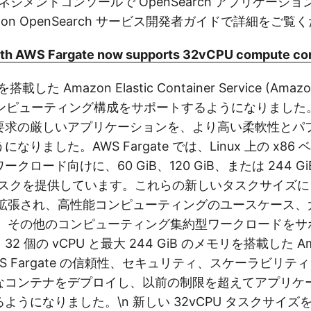
マネジメントコンソールで OpenSearch アプリケーシ
on OpenSearch サービス開発者ガイドで詳細をご覧
th AWS Fargate now supports 32vCPU compute con
 を搭載した Amazon Elastic Container Service (Amaz
のコンピューティング構成をサポートするようになりまし
要求の厳しいアプリケーションを、より高い柔軟性とパ
なりました。AWS Fargate では、Linux 上の x86 
クロード向けに、60 GiB、120 GiB、または 244 G
U タスクを提供しています。これらの新しいタスクサイズによ
能が拡張され、高性能コンピューティングのユースケース
推論、その他のコンピューティング集約型ワークロードを
 個の vCPU と最大 244 GiB のメモリを搭載した Ama
S Fargate の信頼性、セキュリティ、スケーラビリテ
なコンテナをデプロイし、以前の制限を超えてアプリケ
ようになりました。\n 新しい 32vCPU タスクサイズ