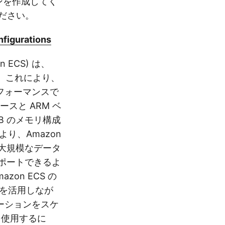
ョンを作成してく
ください。
figurations
on ECS) は、
た。これにより、
フォーマンスで
ベースと ARM ベ
iB のメモリ構成
り、Amazon
、大規模なデータ
サポートできるよ
zon ECS の
ィを活用しなが
ーションをスケ
を使用するに