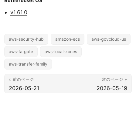
Bottlerocket OS
v1.61.0
aws-security-hub
amazon-ecs
aws-govcloud-us
aws-fargate
aws-local-zones
aws-transfer-family
« 前のページ
次のページ »
2026-05-21
2026-05-19