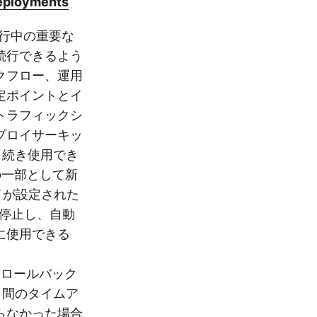
deployments
プロイ進行中の重要な
続行できるよう
クフロー、運用
定ポイントとイ
トラフィックシ
デプロイサーキッ
引き続き使用でき
定の一部として新
イが設定された
時停止し、自動
に使用できる
たり、ロールバック
日間のタイムア
らなかった場合