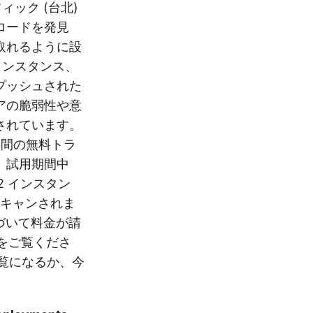
フィック (台北)
ロードを発見
取れるように設
 インスタンス、
R) にプッシュされた
アの脆弱性や意
されています。
 日間の無料トラ
。試用期間中
C2 インスタン
スキャンされま
基づいて料金が請
ジをご覧くださ
をご覧になるか、今