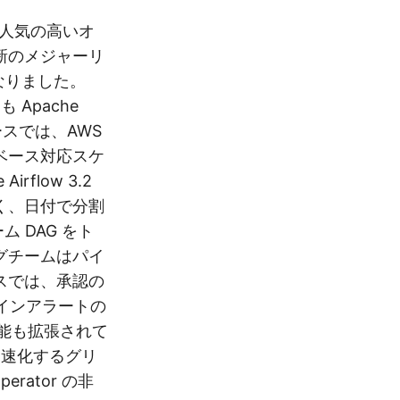
 は、人気の高いオ
新のメジャーリ
になりました。
Apache
ースでは、AWS
ベース対応スケ
flow 3.2
く、日付で分割
 DAG をト
グチームはパイ
スでは、承認の
ドラインアラートの
機能も拡張されて
高速化するグリ
erator の非