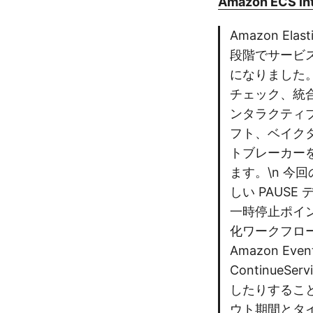
Amazon ECS int
Amazon Ela
段階でサービ
になりました
チェック、統
ンタラクティ
フト、ベイクタ
トブレーカーを
ます。\n 今
しい PAUS
一時停止ポイン
化ワークフロ
Amazon E
ContinueS
したりすること
ウト期間とタ