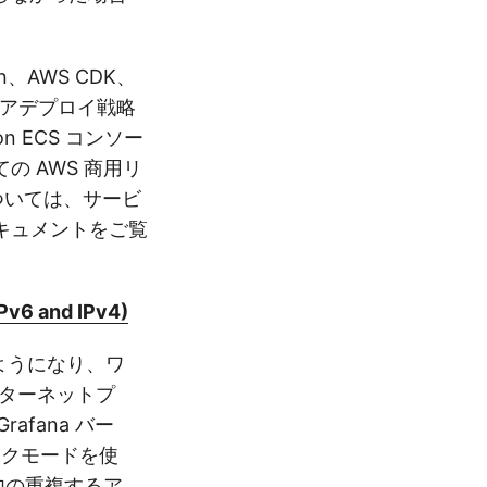
on、AWS CDK、
リアデプロイ戦略
 ECS コンソー
の AWS 商用リ
については、サービ
キュメントをご覧
Pv6 and IPv4)
するようになり、ワ
ンターネットプ
afana バー
ックモードを使
内の重複するア