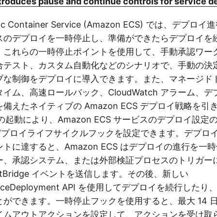
roduces pause and continue controls for service 
stic Container Service (Amazon ECS) では、デ
スのデプロイを一時停止し、準備ができたらデプロイを
。これらの一時停止ポイントを使用して、手動承認ワー
合テスト、カスタム自動化などのシナリオで、手動の決
ブな制御をデプロイに導入できます。また、マネージド
イム、高速ロールバック、CloudWatch アラーム、
備えたネイティブの Amazon ECS デプロイ戦略を
回の起動により、Amazon ECS サービスのデプロイ設
E デプロイライフサイクルフックを設定できます。デプロ
トに達すると、Amazon ECS はデプロイの進行を一
ー、承認システム、または外部検証プロセスのトリガー
ventBridge イベントを送信します。その後、新しい
erviceDeployment API を使用してデプロイを続行し
ができます。一時停止フックを使用すると、最大 14 
イムアウトアクションを設定して、アクションを受け取