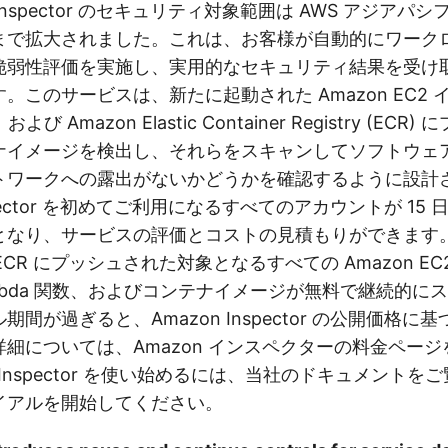
 Inspector のセキュリティ対象範囲は AWS アジアパシ
まで拡大されました。これは、お客様が自動的にワーク
脆弱性評価を実施し、実用的なセキュリティ結果を受け
。このサービスは、新たに起動された Amazon EC2
および Amazon Elastic Container Registry (EC
ナイメージを検出し、それらをスキャンしてソフトウェ
トワークへの露出がないかどうかを確認するように設計
nspector を初めてご利用になるすべてのアカウントが 15
となり、サービスの評価とコストの見積もりができます
 ECR にプッシュされた対象となるすべての Amazon E
ambda 関数、およびコンテナイメージが無料で継続的に
間が過ぎると、Amazon Inspector の公開価格に
細については、Amazon インスペクターの料金ペー
n Inspector を使い始めるには、当社のドキュメント
イアルを開始してください。