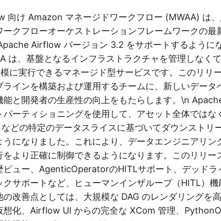
rflow 向け Amazon マネージドワークフロー (MWAA)
ワークフローオーケストレーションフレームワークの最
pache Airflow バージョン 3.2 をサポートするよう
MWAA は、基盤となるインフラストラクチャを管理しなくても 
 を大規模に実行できるマネージド型サービスです。このリリ
プラインを構築および運用するチームに、新しいデータ
と開発者の生産性の向上をもたらします。\n Apache Air
トパーティショニングを使用して、アセット全体ではな
パスなどの特定のデータスライスに基づいてダウンストリーム
ようになりました。これにより、データエンジニアリン
行をより正確に制御できるようになります。このリリー
ュー、AgenticOperatorのHITLサポート、デッ
ックサポートなど、ヒューマンインザループ（HITL）
の改善点としては、大規模な DAG のレンダリングを
、Airflow UI からの完全な XCom 管理、PythonOp