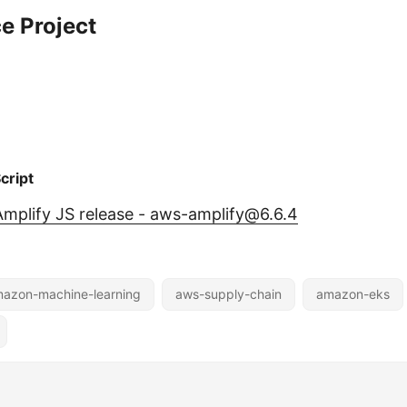
e Project
cript
mplify JS release - aws-amplify@6.6.4
azon-machine-learning
aws-supply-chain
amazon-eks