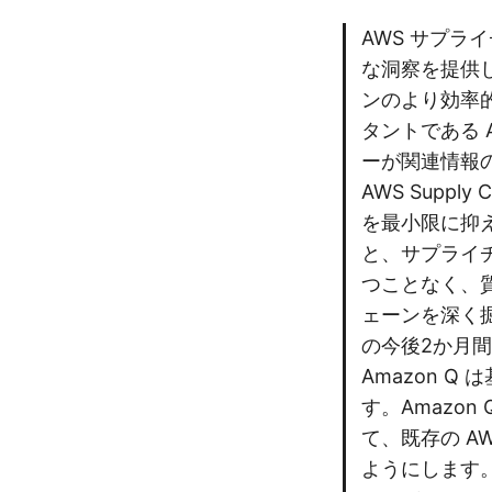
AWS サプ
な洞察を提供
ンのより効率的
タントである A
ーが関連情報
AWS Sup
を最小限に抑えるこ
と、サプライチ
つことなく、
ェーンを深く
の今後2か月
Amazon 
す。Amazo
て、既存の A
ようにします。