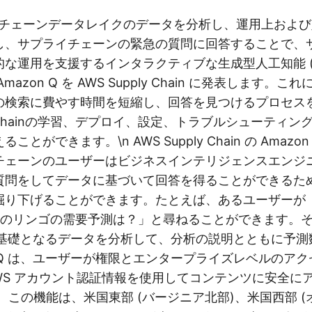
ライチェーンデータレイクのデータを分析し、運用上およ
し、サプライチェーンの緊急の質問に回答することで、
な運用を支援するインタラクティブな生成型人工知能 (Ge
mazon Q を AWS Supply Chain に発表します。
の検索に費やす時間を短縮し、回答を見つけるプロセス
ply Chainの学習、デプロイ、設定、トラブルシューティ
とができます。\n AWS Supply Chain の Amazo
ェーンのユーザーはビジネスインテリジェンスエンジニア 
質問をしてデータに基づいて回答を得ることができるた
掘り下げることができます。たとえば、あるユーザーが
間のリンゴの需要予測は？」と尋ねることができます。
Q は基礎となるデータを分析して、分析の説明とともに予
n Q は、ユーザーが権限とエンタープライズレベルのア
WS アカウント認証情報を使用してコンテンツに安全に
 この機能は、米国東部 (バージニア北部)、米国西部 (