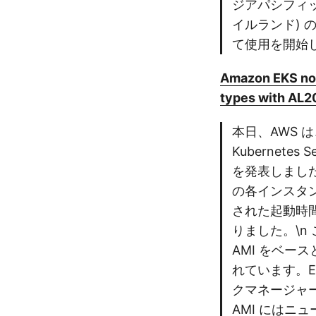
ジアパシフィッ
イルランド) の
て使用を開始
Amazon EKS now
types with AL2
本日、AWS は、A
Kubernete
を発表しました。E
の各インスタ
された起動時間
りました。\n こ
AMI をベース
れています。EKS
クマネージャー
AMI にはニュ