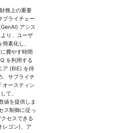
び財務上の重要
サプライチェー
nAI) アシス
これにより、ユーザ
を簡素化し、
ングに費やす時間
n Q を利用する
(BIE) を待
め、サプライチ
「オースティン
そして、
測数値を提供しま
クセス制御に従っ
アクセスできる
オレゴン)、ア