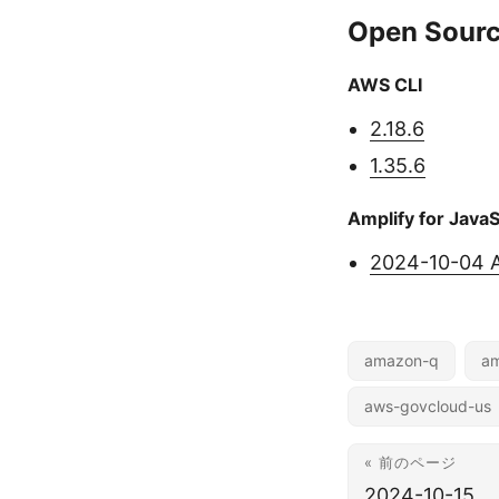
Open Sourc
AWS CLI
2.18.6
1.35.6
Amplify for JavaS
2024-10-04 A
amazon-q
am
aws-govcloud-us
« 前のページ
2024-10-15