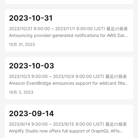
(US) Regions 本日、システムマネージャドキュメントのお気
に入りが AWS GovCloud (米国) リージョンで利用できる...
2023-10-31
2023/10/31 9:00:00 ~ 2023/11/1 9:00:00 (JST) 最近の発表
Announcing provider-generated notifications for AWS Data
Exchange 本日、AWS は、プロバイダーが生成した AWS
10月 31, 2023
Data Exchange の通知が一般公開されたことを発表しまし
た。このリリースにより...
2023-10-03
2023/10/3 9:00:00 ~ 2023/10/4 9:00:00 (JST) 最近の発表
Amazon EventBridge announces support for wildcard filters
in rules Amazon EventBridge ルールでは、ワイルドカードフ
10月 3, 2023
ィルタがサポートされるようになりました。これにより、イ
ベントペイロー...
2023-09-14
2023/9/14 9:00:00 ~ 2023/9/15 9:00:00 (JST) 最近の発表
Amplify Studio now offers full support of GraphQL APIs
AWS Amplify Studio は GraphQL API のフルサポートを発表