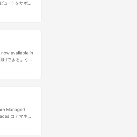
 (プレビュー) をサポー
ow available in
ト) で利用できるように
ore Managed
rkSpaces コアマネー