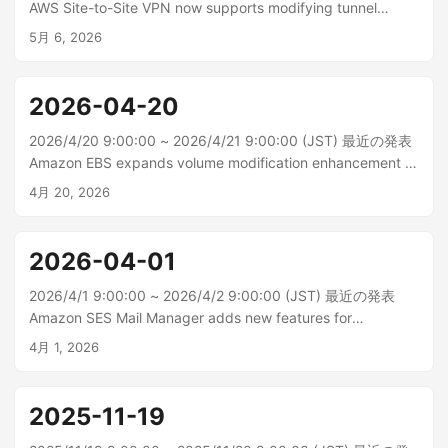
AWS Site-to-Site VPN now supports modifying tunnel
bandwidth on existing VPN connections AWS Site-to-Site
5月 6, 2026
VPN は、既存の接続で標準 (最大 1.25 Gbps) と大規模 (最大
5 Gbps) の間のトンネル帯域幅の変更をサポートする...
2026-04-20
2026/4/20 9:00:00 ~ 2026/4/21 9:00:00 (JST) 最近の発表
Amazon EBS expands volume modification enhancement to
AWS European Sovereign Cloud Region Amazon Elastic
4月 20, 2026
Block Store (Amazon EBS) では、AWS ヨーロッパソブリン
クラウド (ドイツ) リージョンで、24 時間以内にボリュ...
2026-04-01
2026/4/1 9:00:00 ~ 2026/4/2 9:00:00 (JST) 最近の発表
Amazon SES Mail Manager adds new features for
enhanced security and email processing Amazon Simple
4月 1, 2026
Email Service (SES) Mail Manager では、E メールインフラス
トラクチャの移行を簡素化しながら、E メールのセキュリテ...
2025-11-19