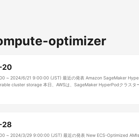
ompute-optimizer
-20
:00 ~ 2024/6/21 9:00:00 (JST) 最近の発表 Amazon SageMaker Hype
figurable cluster storage 本日、AWSは、SageMaker HyperPod
ターストレ...
-28
:00 ~ 2024/3/29 9:00:00 (JST) 最近の発表 New ECS-Optimized AMIs