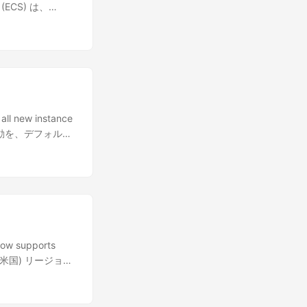
 (ECS) は、
ll new instance
ンス起動を、デフォルト
ow supports
oud (米国) リージョン