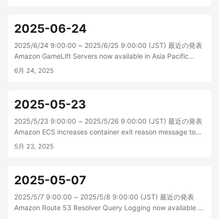
グレード変換 CLI (コマンドラインインターフェイス) の一般
提供についてお知らせします。...
2025-06-24
2025/6/24 9:00:00 ~ 2025/6/25 9:00:00 (JST) 最近の発表
Amazon GameLift Servers now available in Asia Pacific
(Thailand) and Asia Pacific (Malaysia) マルチプレイヤーゲー
6月 24, 2025
ム用のゲームサーバーをデプロイ、運用、スケーリングする
ためのフルマネージ...
2025-05-23
2025/5/23 9:00:00 ~ 2025/5/26 9:00:00 (JST) 最近の発表
Amazon ECS increases container exit reason message to
1024 characters アマゾンエラスティックコンテナサービス
5月 23, 2025
(Amazon ECS) は、コンテナ終了理由メッセージの長さを
255 文字から 1024 文字に...
2025-05-07
2025/5/7 9:00:00 ~ 2025/5/8 9:00:00 (JST) 最近の発表
Amazon Route 53 Resolver Query Logging now available in
two new AWS Regions 本日、Route 53 リゾルバークエリロ