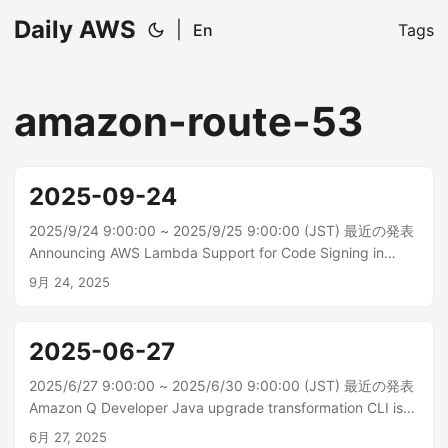
Daily AWS
|
En
Tags
amazon-route-53
2025-09-24
2025/9/24 9:00:00 ~ 2025/9/25 9:00:00 (JST) 最近の発表
Announcing AWS Lambda Support for Code Signing in
GovCloud Regions AWS Lambda では GovCloud リージョン
9月 24, 2025
(AWS GovCloud (米国西部) と AWS GovCloud (米国東部)) で
コード署名が提供されるようになりました。...
2025-06-27
2025/6/27 9:00:00 ~ 2025/6/30 9:00:00 (JST) 最近の発表
Amazon Q Developer Java upgrade transformation CLI is
now generally available Amazon Q Developer Java アップ
6月 27, 2025