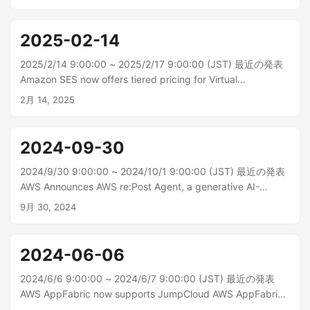
Regions AWS CloudFormation Hooks は、AWS GovCloud (米
国) リージョンのスタック、変更セット、および AWS クラウ
ドコントロ...
2025-02-14
2025/2/14 9:00:00 ~ 2025/2/17 9:00:00 (JST) 最近の発表
Amazon SES now offers tiered pricing for Virtual
Deliverability Manager 本日、Amazon Simple Email Service
2月 14, 2025
(SES) は、仮想配信性マネージャー (VDM) の新しい価格体系
を導入しました。これにより、...
2024-09-30
2024/9/30 9:00:00 ~ 2024/10/1 9:00:00 (JST) 最近の発表
AWS Announces AWS re:Post Agent, a generative AI-
powered virtual assistant AWS re: Post は、re: Post でイン
9月 30, 2024
テリジェントかつほぼリアルタイムの回答を提供することで
顧客とのやり取りを強...
2024-06-06
2024/6/6 9:00:00 ~ 2024/6/7 9:00:00 (JST) 最近の発表
AWS AppFabric now supports JumpCloud AWS AppFabric
はコード不要のサービスで、サービスとしてのソフトウェア