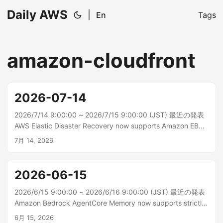
Daily AWS
|
En
Tags
amazon-cloudfront
2026-07-14
2026/7/14 9:00:00 ~ 2026/7/15 9:00:00 (JST) 最近の発表
AWS Elastic Disaster Recovery now supports Amazon EBS
volume initialization rate AWS Elastic Disaster Recovery
7月 14, 2026
(AWS DRS) は Amazon EBS ボリューム初期化レートをサポ
ートするようになりました。これにより、ドリルやリカ...
2026-06-15
2026/6/15 9:00:00 ~ 2026/6/16 9:00:00 (JST) 最近の発表
Amazon Bedrock AgentCore Memory now supports strictly
consistent metadata for long-term memory Amazon
6月 15, 2026