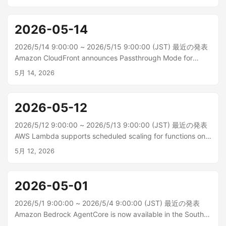
Bedrock AgentCore メモリは、短期記憶から有用な情報を抽
出し、長期記憶レコードとして保存します。これらのレコ...
2026-05-14
2026/5/14 9:00:00 ~ 2026/5/15 9:00:00 (JST) 最近の発表
Amazon CloudFront announces Passthrough Mode for
mutual TLS (Viewer) Amazon CloudFront は、ビューワーの
5月 14, 2026
相同 TLS (mTLS) 認証のパススルーモードをサポートするよ
うになりました。これにより、お客様...
2026-05-12
2026/5/12 9:00:00 ~ 2026/5/13 9:00:00 (JST) 最近の発表
AWS Lambda supports scheduled scaling for functions on
Lambda Managed Instances AWS Lambda は、Amazon
5月 12, 2026
EventBridge スケジューラーを使用して Lambda マネージド
インスタンスで実行される関数のスケジュ...
2026-05-01
2026/5/1 9:00:00 ~ 2026/5/4 9:00:00 (JST) 最近の発表
Amazon Bedrock AgentCore is now available in the South
America (São Paulo) Region Amazon Bedrock AgentCore が