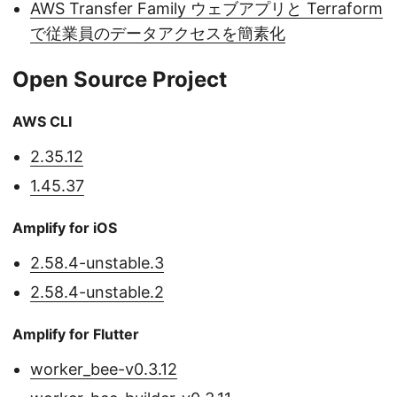
AWS Transfer Family ウェブアプリと Terraform
で従業員のデータアクセスを簡素化
Open Source Project
AWS CLI
2.35.12
1.45.37
Amplify for iOS
2.58.4-unstable.3
2.58.4-unstable.2
Amplify for Flutter
worker_bee-v0.3.12