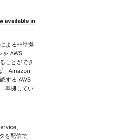
 available in
ールによる非準拠
を AWS
することができ
Amazon
する AWS
て、準拠してい
。
rvice、
データを配信で