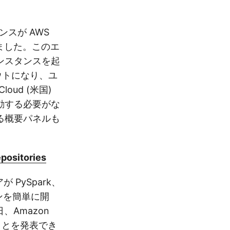
ンスが AWS
しました。このエ
ンスタンスを起
ウトになり、ユ
ud (米国)
動する必要がな
る概要パネルも
positories
 PySpark、
ョンを簡単に開
、Amazon
ることを発表でき