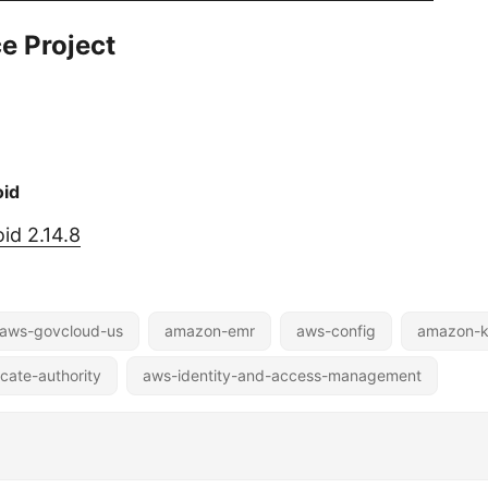
e Project
oid
id 2.14.8
aws-govcloud-us
amazon-emr
aws-config
amazon-k
icate-authority
aws-identity-and-access-management