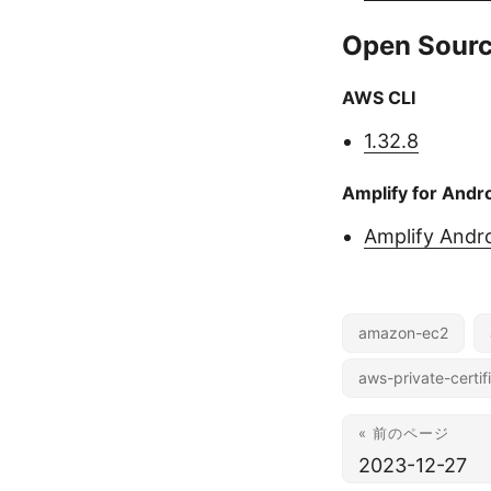
Open Sourc
AWS CLI
1.32.8
Amplify for Andr
Amplify Andro
amazon-ec2
aws-private-certif
« 前のページ
2023-12-27