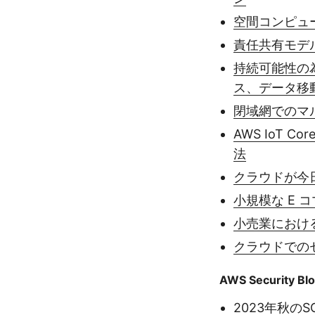
空間コンピュ
責任共有モデルとA
持続可能性の為
ス、データ移
閉域網でのマ
AWS IoT 
法
クラウドが今
小規模な E
小売業におけ
クラウドでの
AWS Security Bl
2023年秋