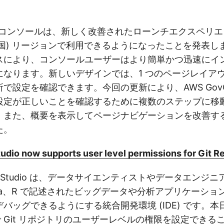
EC2 コンソールは、新しく改善されたローンチエクスペリエ
d (米国) リージョンで利用できるようになったことを発表
スにより、コンソールユーザーはより簡単かつ迅速にイ
になります。新しいデザインでは、1 つのページレイア
所で設定を確認できます。今回の更新により、AWS GovClo
設定が正しいことを確認するために複数のステップに移
。また、概要を表示してページナビゲーションを改善す
た。
dio now supports user level permissions for Git Re
MR Studio は、データサイエンティストやデータエンジニアが
Scala、R で記述されたビッグデータや分析アプリケーシ
バッグできるようにする統合開発環境 (IDE) です。本日
io で Git リポジトリのユーザーレベルの権限を設定でき