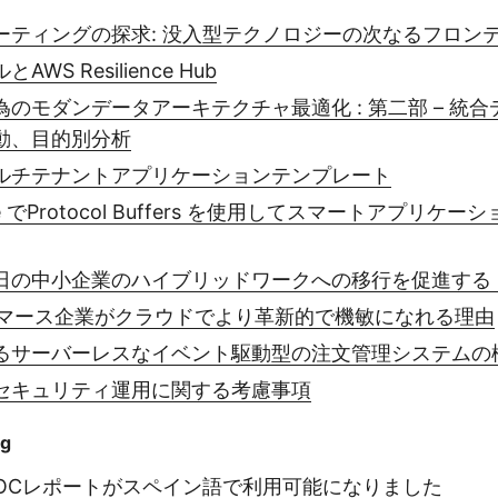
ーティングの探求: 没入型テクノロジーの次なるフロン
WS Resilience Hub
のモダンデータアーキテクチャ最適化 : 第二部 – 統
動、目的別分析
ルチテナントアプリケーションテンプレート
Core でProtocol Buffers を使用してスマートアプリ
日の中小企業のハイブリッドワークへの移行を促進する 
 コマース企業がクラウドでより革新的で機敏になれる理由
るサーバーレスなイベント駆動型の注文管理システムの
セキュリティ運用に関する考慮事項
og
のSOCレポートがスペイン語で利用可能になりました